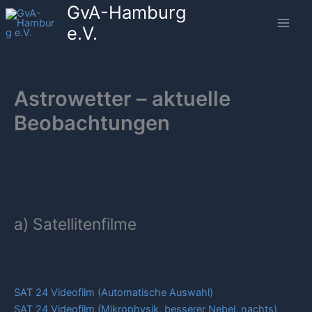
GvA-Hamburg
Zum
Inhalt
e.V.
springen
Astrowetter – aktuelle
Beobachtungen
a) Satellitenfilme
SAT 24 Videofilm (Automatische Auswahl)
SAT 24 Videofilm (Mikrophysik, besserer Nebel, nachts)