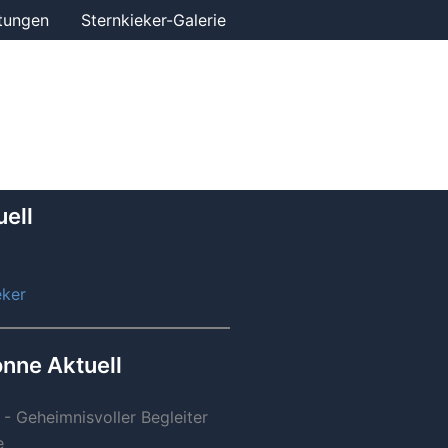
tungen
Sternkieker-Galerie
ell
eker
nne Aktuell