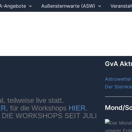
A-Angebote
Außensternwarte (ASW)
Veranstal
GvA Aktu
Astrowetter
Der Sternki
, teilweise live statt.
Mond/So
ER
, für die Workshops
HIER
.
DIE WORKSHOPS SEIT JULI