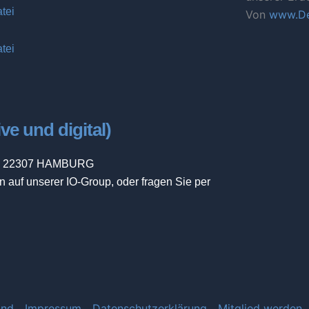
tei
Von
www.De
tei
e und digital)
39, 22307 HAMBURG
n auf unserer IO-Group, oder fragen Sie per
and
Impressum
Datenschutzerklärung
Mitglied werden