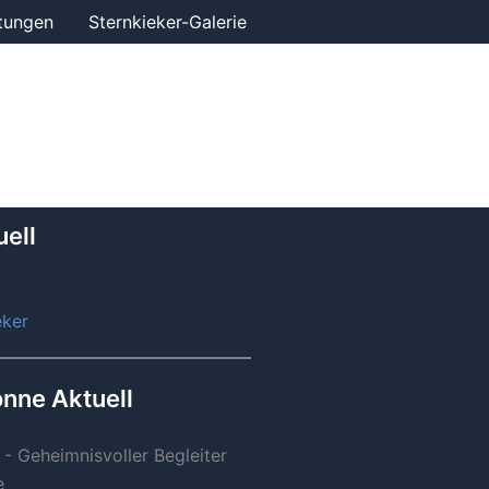
tungen
Sternkieker-Galerie
ell
eker
nne Aktuell