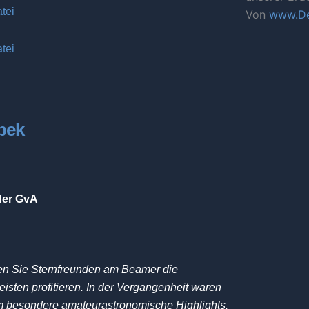
tei
Von
www.De
tei
bek
der GvA
igen Sie Sternfreunden am Beamer die
isten profitieren. In der Vergangenheit waren
m besondere amateurastronomische Highlights.