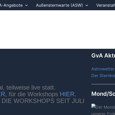
A-Angebote
Außensternwarte (ASW)
Veranstal
GvA Aktu
Astrowetter
Der Sternki
, teilweise live statt.
Mond/So
ER
, für die Workshops
HIER
.
DIE WORKSHOPS SEIT JULI